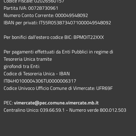
Codice Fiscale: 02026560157
Partita IVA: 00728730961
Numero Conto Corrente: 000049548092
IBAN per privati: IT55R0538734071000049548092
Per bonifici dall'estero codice BIC: BPMOIT22XXX
Per pagamenti effettuati da Enti Pubblici in regime di
Tesoreria Unica tramite
girofondi tra Enti:
Codice di Tesoreria Unica - IBAN
IT84H0100004306TU0000006317
Codice Univoco Ufficio Comune di Vimercate: UFR69F
PEC:
vimercate@pec.comune.vimercate.mb.it
Centralino Unico: 039.66.59.1 - Numero verde 800.012.503