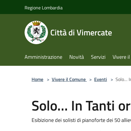
Salta al contenuto principale
Regione Lombardia
Città di Vimercate
Amministrazione
Novità
Servizi
Vivere 
Home
>
Vivere il Comune
>
Eventi
>
Solo… I
Solo… In Tanti o
Esibizione dei solisti di pianoforte dei 50 allie