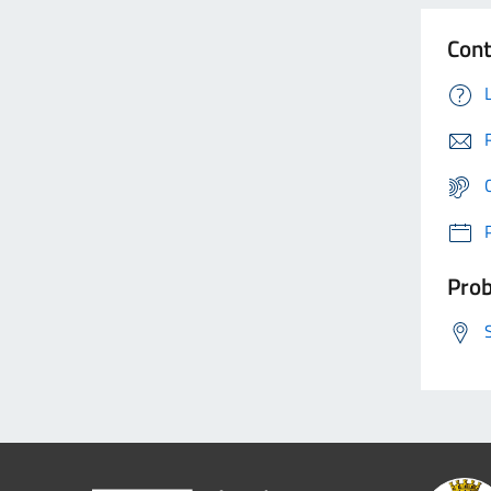
Cont
Prob