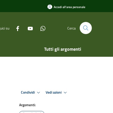
Accedi all'area personale
uici su
Cerca
Tutti gli argomenti
Condividi
Vedi azioni
Argomenti: