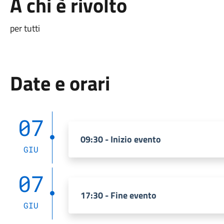
A chi è rivolto
per tutti
Date e orari
07
09:30 - Inizio evento
GIU
07
17:30 - Fine evento
GIU