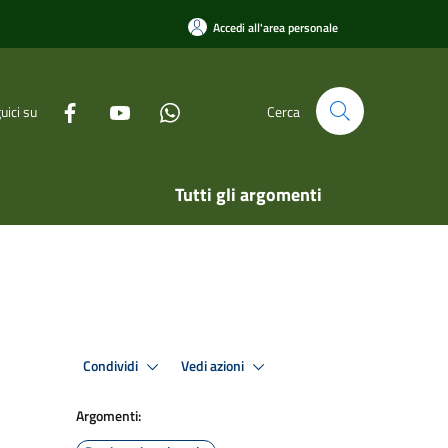
Accedi all'area personale
uici su
Cerca
Tutti gli argomenti
Condividi
Vedi azioni
Argomenti: