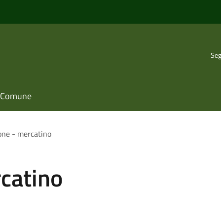
Seg
il Comune
lone - mercatino
rcatino