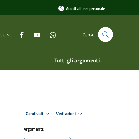
Accedi all'area personale
uici su
Cerca
Tutti gli argomenti
Condividi
Vedi azioni
Argomenti: