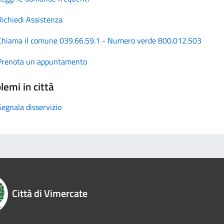
Richiedi Assistenza
Chiama il comune 039.66.59.1 - Numero verde 800.012.503
Prenota un appuntamento
lemi in città
Segnala disservizio
Città di Vimercate