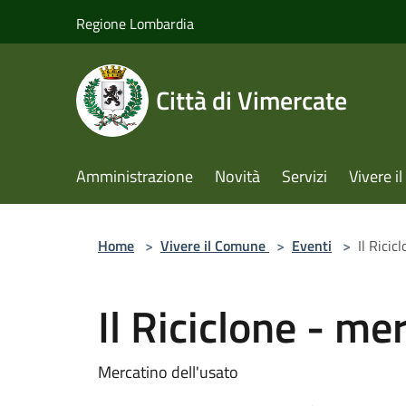
Salta al contenuto principale
Regione Lombardia
Città di Vimercate
Amministrazione
Novità
Servizi
Vivere 
Home
>
Vivere il Comune
>
Eventi
>
Il Ricic
Il Riciclone - me
Mercatino dell'usato