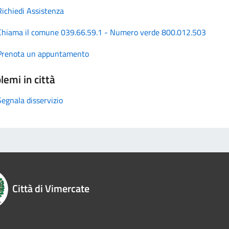
Richiedi Assistenza
Chiama il comune 039.66.59.1 - Numero verde 800.012.503
Prenota un appuntamento
lemi in città
Segnala disservizio
Città di Vimercate