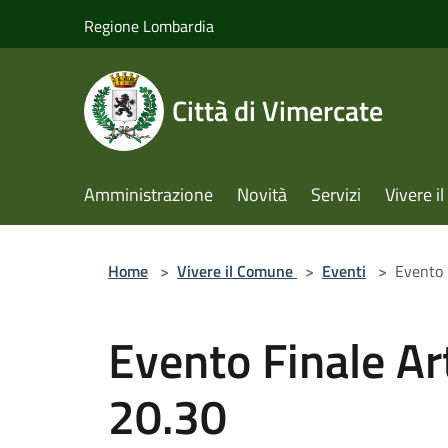
Salta al contenuto principale
Regione Lombardia
Città di Vimercate
Amministrazione
Novità
Servizi
Vivere 
Home
>
Vivere il Comune
>
Eventi
>
Evento 
Evento Finale Ar
20.30