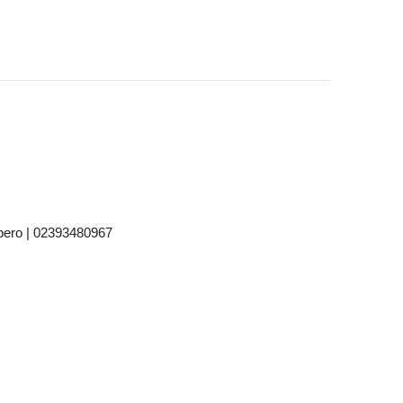
libero | 02393480967