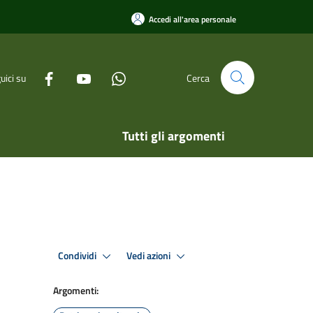
Accedi all'area personale
uici su
Cerca
Tutti gli argomenti
Condividi
Vedi azioni
Argomenti: