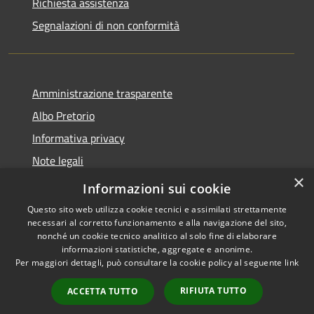
Richiesta assistenza
Segnalazioni di non conformità
Amministrazione trasparente
Albo Pretorio
Informativa privacy
Note legali
×
Dichiarazione di accessibilità
Informazioni sui cookie
Questo sito web utilizza cookie tecnici e assimilati strettamente
necessari al corretto funzionamento e alla navigazione del sito,
nonché un cookie tecnico analitico al solo fine di elaborare
informazioni statistiche, aggregate e anonime.
RSS
Copyright © 2026 • Città di
Per maggiori dettagli, può consultare la cookie policy al seguente
link
Accessibilità
Vimercate • Powered by
Privacy
Municipium
Accesso
•
RIFIUTA TUTTO
ACCETTA TUTTO
Cookie
redazione