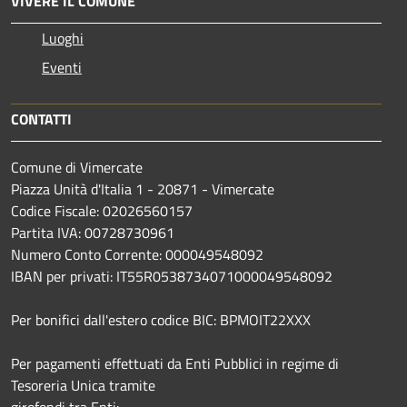
VIVERE IL COMUNE
Luoghi
Eventi
CONTATTI
Comune di Vimercate
Piazza Unità d'Italia 1 - 20871 - Vimercate
Codice Fiscale: 02026560157
Partita IVA: 00728730961
Numero Conto Corrente: 000049548092
IBAN per privati: IT55R0538734071000049548092
Per bonifici dall'estero codice BIC: BPMOIT22XXX
Per pagamenti effettuati da Enti Pubblici in regime di
Tesoreria Unica tramite
girofondi tra Enti: