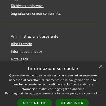
Richiesta assistenza
Segnalazioni di non conformità
Amministrazione trasparente
Albo Pretorio
Informativa privacy
Note legali
×
Dichiarazione di accessibilità
Informazioni sui cookie
Questo sito web utilizza cookie tecnici e assimilati strettamente
necessari al corretto funzionamento e alla navigazione del sito,
nonché un cookie tecnico analitico al solo fine di elaborare
informazioni statistiche, aggregate e anonime.
RSS
Copyright © 2026 • Città di
Per maggiori dettagli, può consultare la cookie policy al seguente
link
Accessibilità
Vimercate • Powered by
Privacy
Municipium
Accesso
•
RIFIUTA TUTTO
ACCETTA TUTTO