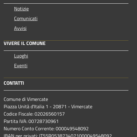
Notizie
Comunicati
Avvisi
VIVERE IL COMUNE
Luoghi
Eventi
CONTATTI
Comune di Vimercate
Piazza Unità d'Italia 1 - 20871 - Vimercate
Codice Fiscale: 02026560157
Partita IVA: 00728730961
Numero Conto Corrente: 000049548092
IBAN per privati: IT55R0538734071000049548092