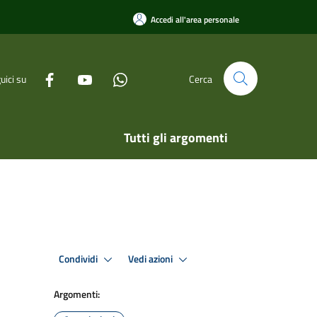
Accedi all'area personale
uici su
Cerca
Tutti gli argomenti
Condividi
Vedi azioni
Argomenti: