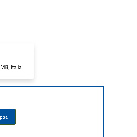
B, Italia
appa