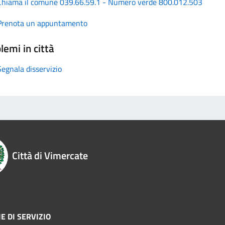
Chiama il comune 039.66.59.1 - Numero verde 800.012.503
Prenota un appuntamento
lemi in città
Segnala disservizio
Città di Vimercate
E DI SERVIZIO