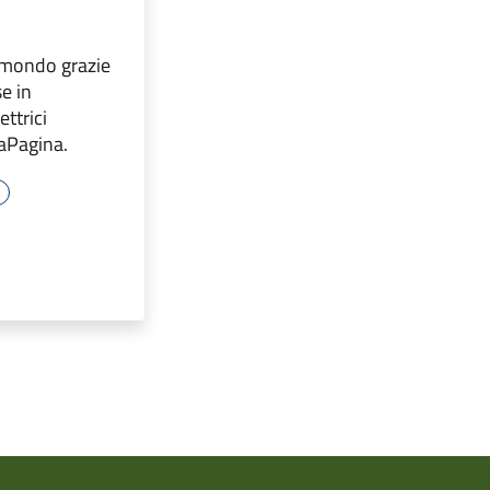
 mondo grazie
se in
ttrici
LaPagina.
e