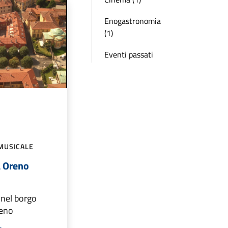
Enogastronomia
(1)
Eventi passati
MUSICALE
 a Oreno
a nel borgo
reno