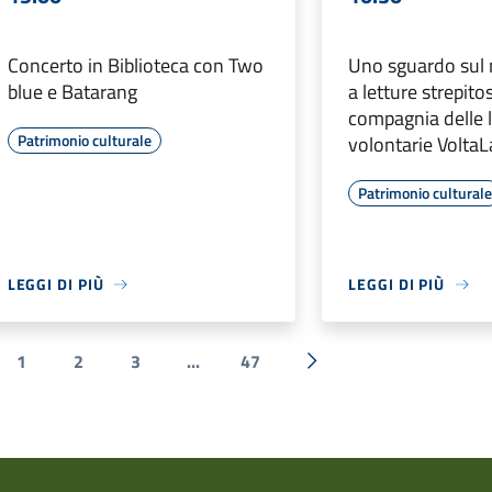
Concerto in Biblioteca con Two
Uno sguardo sul
blue e Batarang
a letture strepito
compagnia delle le
Patrimonio culturale
volontarie Volta
Patrimonio cultural
LEGGI DI PIÙ
LEGGI DI PIÙ
1
2
3
...
47
a precedente
Successiva »