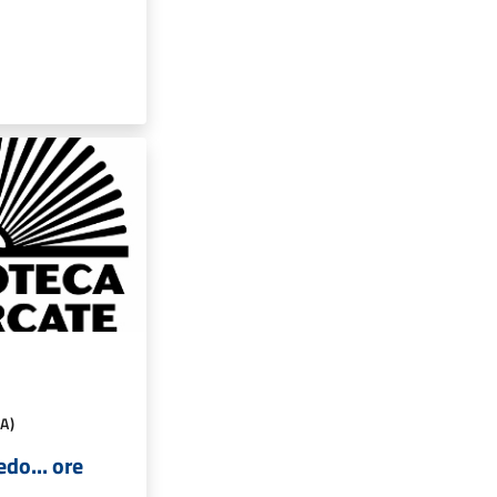
A)
edo... ore