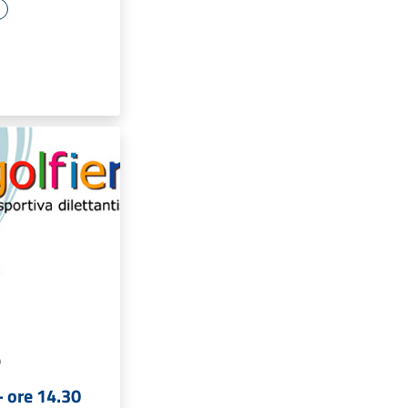
e
O
 ore 14.30