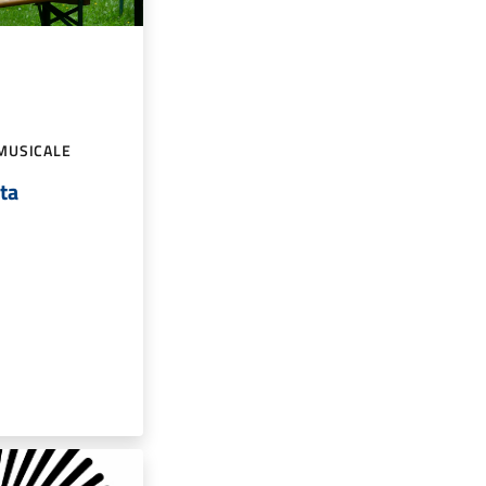
MUSICALE
sta
a