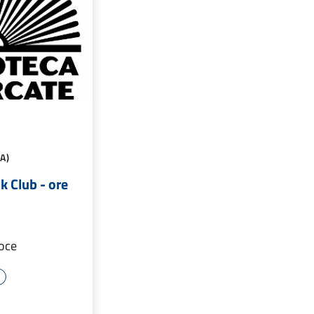
A)
k Club - ore
voce
e