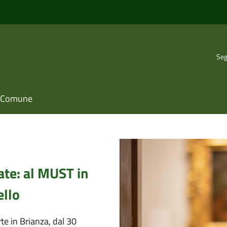
Seg
il Comune
ate: al MUST in
ello
te in Brianza, dal 30