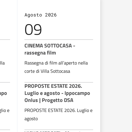
Agosto 2026
Agosto 2
09
10
CINEMA SOTTOCASA -
CINEMA S
rassegna film
rassegna f
lla
Rassegna di film all’aperto nella
Rassegna di 
corte di Villa Sottocasa
corte di Vil
PROPOSTE ESTATE 2026.
PROPOSTE
mpo
Luglio e agosto - Ippocampo
Luglio e a
Onlus | Progetto DSA
Onlus | Pr
lio e
PROPOSTE ESTATE 2026. Luglio e
PROPOSTE E
agosto
agosto