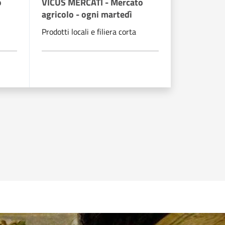
o
VICUS MERCATI - Mercato
VICUS MER
agricolo - ogni martedì
agricolo -
Prodotti locali e filiera corta
Prodotti loca