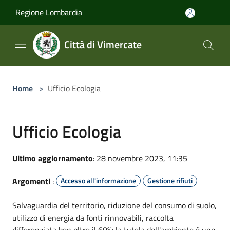
Salta al contenuto principale
Regione Lombardia
Città di Vimercate
Home
>
Ufficio Ecologia
Ufficio Ecologia
Ultimo aggiornamento
: 28 novembre 2023, 11:35
Argomenti
:
Accesso all'informazione
Gestione rifiuti
Salvaguardia del territorio, riduzione del consumo di suolo,
utilizzo di energia da fonti rinnovabili, raccolta
differenziata ben oltre il 60%: la tutela dell'ambiente è uno