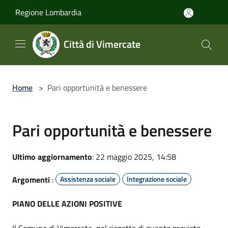
Salta al contenuto principale
Regione Lombardia
Città di Vimercate
Home
>
Pari opportunità e benessere
Pari opportunità e benessere
Ultimo aggiornamento
: 22 maggio 2025, 14:58
Argomenti
:
Assistenza sociale
Integrazione sociale
PIANO DELLE AZIONI POSITIVE
Il Comune di Vimercate, nel rispetto di quanto previsto