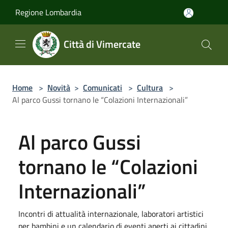
Salta al contenuto principale
Regione Lombardia
Città di Vimercate
Home
>
Novità
>
Comunicati
>
Cultura
>
Al parco Gussi tornano le “Colazioni Internazionali”
Al parco Gussi
tornano le “Colazioni
Internazionali”
Incontri di attualità internazionale, laboratori artistici
per bambini e un calendario di eventi aperti ai cittadini