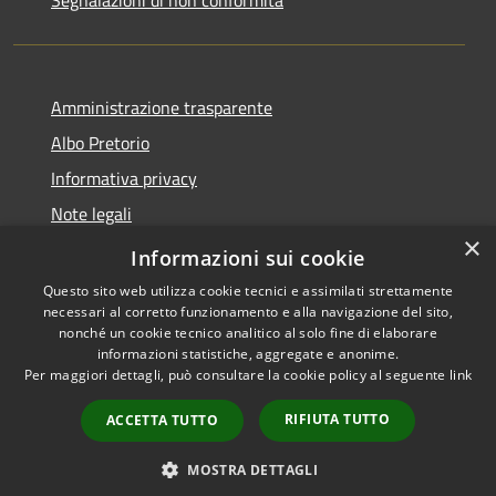
Amministrazione trasparente
Albo Pretorio
Informativa privacy
Note legali
×
Dichiarazione di accessibilità
Informazioni sui cookie
Questo sito web utilizza cookie tecnici e assimilati strettamente
necessari al corretto funzionamento e alla navigazione del sito,
nonché un cookie tecnico analitico al solo fine di elaborare
informazioni statistiche, aggregate e anonime.
RSS
Copyright © 2026 • Città di
Per maggiori dettagli, può consultare la cookie policy al seguente
link
Accessibilità
Vimercate • Powered by
Privacy
Municipium
Accesso
•
RIFIUTA TUTTO
ACCETTA TUTTO
Cookie
redazione
Mappa del sito
MOSTRA DETTAGLI