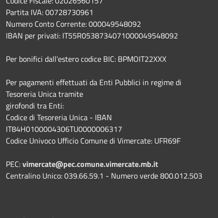
Codice Fiscale: 02026560157
Partita IVA: 00728730961
Numero Conto Corrente: 000049548092
IBAN per privati: IT55R0538734071000049548092
Per bonifici dall'estero codice BIC: BPMOIT22XXX
Per pagamenti effettuati da Enti Pubblici in regime di
Tesoreria Unica tramite
girofondi tra Enti:
Codice di Tesoreria Unica - IBAN
IT84H0100004306TU0000006317
Codice Univoco Ufficio Comune di Vimercate: UFR69F
PEC:
vimercate@pec.comune.vimercate.mb.it
Centralino Unico: 039.66.59.1 - Numero verde 800.012.503