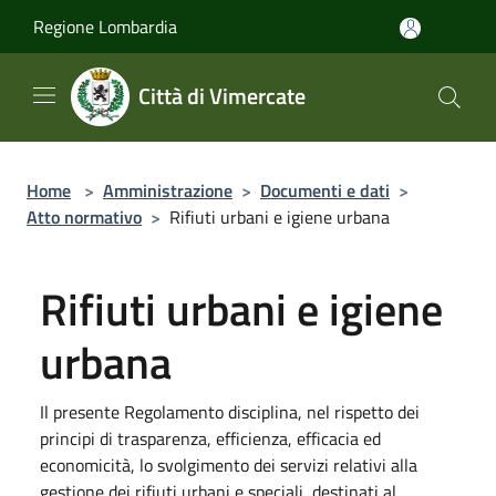
Salta al contenuto principale
Regione Lombardia
Città di Vimercate
Home
>
Amministrazione
>
Documenti e dati
>
Atto normativo
>
Rifiuti urbani e igiene urbana
Rifiuti urbani e igiene
urbana
Il presente Regolamento disciplina, nel rispetto dei
principi di trasparenza, efficienza, efficacia ed
economicità, lo svolgimento dei servizi relativi alla
gestione dei rifiuti urbani e speciali, destinati al